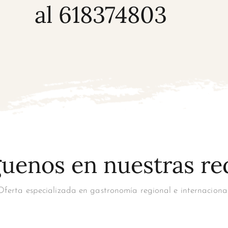
al 618374803
guenos en nuestras re
Oferta especializada en gastronomía regional e internacional